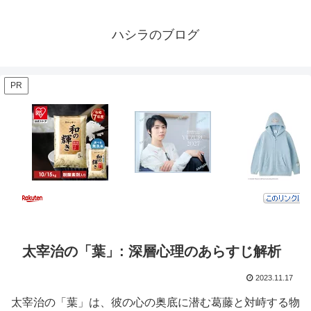
ハシラのブログ
PR
太宰治の「葉」: 深層心理のあらすじ解析
2023.11.17
太宰治の「葉」は、彼の心の奥底に潜む葛藤と対峙する物