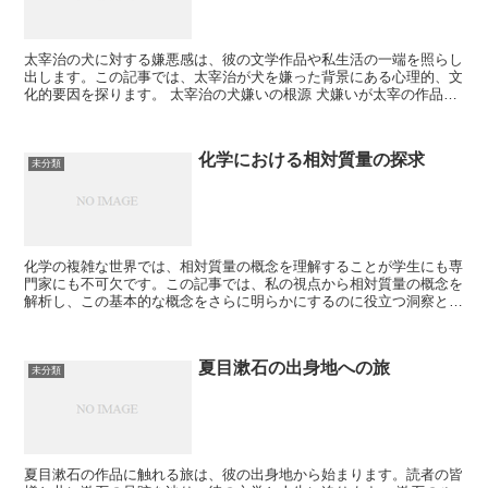
太宰治の犬に対する嫌悪感は、彼の文学作品や私生活の一端を照らし
出します。この記事では、太宰治が犬を嫌った背景にある心理的、文
化的要因を探ります。 太宰治の犬嫌いの根源 犬嫌いが太宰の作品や
生活にどのように影響を与えたかを探るには、彼の生い立...
化学における相対質量の探求
未分類
化学の複雑な世界では、相対質量の概念を理解することが学生にも専
門家にも不可欠です。この記事では、私の視点から相対質量の概念を
解析し、この基本的な概念をさらに明らかにするのに役立つ洞察と方
法論を共有することを目指しています。この探求を通じて、...
夏目漱石の出身地への旅
未分類
夏目漱石の作品に触れる旅は、彼の出身地から始まります。読者の皆