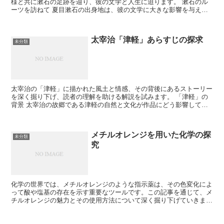
様と共に漱石の足跡を辿り、彼の文学と人生に迫ります。 漱石のル
ーツを訪ねて 夏目漱石の出身地は、彼の文学に大きな影響を与えま
した。その土地土地の風景が、彼の作品に色濃く反映されて...
太宰治「津軽」あらすじの探求
未分類
太宰治の「津軽」に描かれた風土と情感、その背後にあるストーリー
を深く掘り下げ、読者の理解を助ける解説を試みます。 「津軽」の
背景 太宰治の故郷である津軽の自然と文化が作品にどう影響してい
るかを分析します。 津軽の自然描写 雄大な自然が太宰治...
メチルオレンジを用いた化学の探
未分類
究
化学の世界では、メチルオレンジのような指示薬は、その色変化によ
って酸や塩基の存在を示す重要なツールです。この記事を通じて、メ
チルオレンジの魅力とその使用方法について深く掘り下げていきま
す。 メチルオレンジとは何か メチルオレンジは、pH指示...