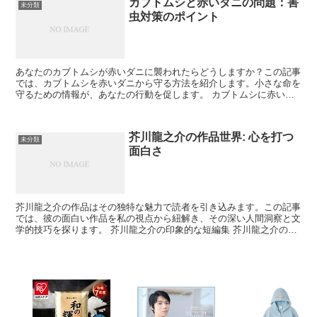
カブトムシと赤いダニの問題：害
未分類
虫対策のポイント
あなたのカブトムシが赤いダニに襲われたらどうしますか？この記事
では、カブトムシを赤いダニから守る方法を紹介します。小さな命を
守るための情報が、あなたの行動を促します。 カブトムシに赤いダ
ニが付く原因 カブトムシの赤いダニ問題を理解するには原...
芥川龍之介の作品世界: 心を打つ
未分類
面白さ
芥川龍之介の作品はその独特な魅力で読者を引き込みます。この記事
では、彼の面白い作品を私の視点から紐解き、その深い人間洞察と文
学的技巧を探ります。 芥川龍之介の印象的な短編集 芥川龍之介の短
編は、その斬新なアプローチで文学界に衝撃を与えました...