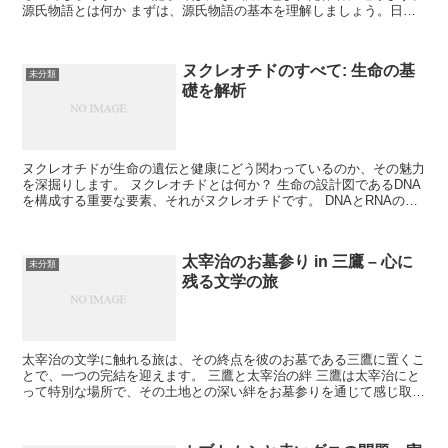
源氏物語とは何か まずは、源氏物語の基本を理解しましょう。日本
文学の中で最も著名な作品の一つです。 物語の概要 源...
ヌクレオチドのすべて: 生命の基
未分類
礎を解析
ヌクレオチドが生命の遺伝と健康にどう関わっているのか、その魅力
を深掘りします。 ヌクレオチドとは何か？ 生命の設計図であるDNA
を構成する重要な要素、それがヌクレオチドです。 DNAとRNAの構
成要素 ヌクレオチドは、遺伝情報を伝えるDNA...
太宰治のお墓参り in 三鷹 – 心に
未分類
残る文学の旅
太宰治の文学に触れる旅は、その終点を彼のお墓である三鷹に置くこ
とで、一つの完結を迎えます。 三鷹と太宰治の絆 三鷹は太宰治にと
って特別な場所で、その土地との深い絆をお墓参りを通じて感じ取る
ことができます。 太宰治と三鷹の歴史 三鷹に残る太宰...