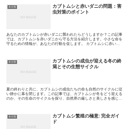
カブトムシと赤いダニの問題：害
未分類
虫対策のポイント
あなたのカブトムシが赤いダニに襲われたらどうしますか？この記事
では、カブトムシを赤いダニから守る方法を紹介します。小さな命を
守るための情報が、あなたの行動を促します。 カブトムシに赤いダ
ニが付く原因 カブトムシの赤いダニ問題を理解するには原...
カブトムシの成虫が迎える冬の終
未分類
焉とその生態サイクル
夏の終わりと共に、カブトムシの成虫たちの命も自然のサイクルに従
い静かに幕を閉じます。この記事では、カブトムシが冬をどう迎える
のか、その生命のサイクルを探り、自然界の厳しさと美しさを感じて
いただける内容をお届けします。 カブトムシ成虫の秋とそ...
カブトムシ繁殖の極意: 完全ガイ
未分類
ド