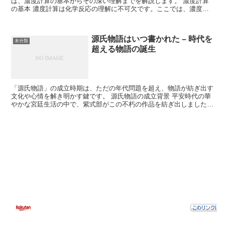
は、濃度計算の基本からその深い理解までを解説します。 濃度計算
の基本 濃度計算は化学反応の理解に不可欠です。ここでは、濃度計
算の基本的な概念について学びます。 モル濃度とは モル...
源氏物語はいつ書かれた – 時代を
未分類
超える物語の誕生
「源氏物語」の成立時期は、ただの年代問題を超え、物語が紡ぎ出す
文化や心情を解き明かす鍵です。 源氏物語の成立背景 平安時代の華
やかな宮廷生活の中で、紫式部がこの不朽の作品を紡ぎ出しました。
時代の影響 当時の社会状況や文化が、物語の随所に色...