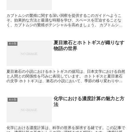
カブトムシの繁殖に関する深い洞察を提供するこのガイドへようこ
そ。効果的な方法と最適な時期を学び、スペースを圧迫することな
く、カブトムシの繁殖ポテンシャルを高めましょう。 カブトムシの
生活サイクルと繁殖習慣 カブトムシの繁殖に成功するには、そ...
夏目漱石とホトトギスが織りなす
未分類
物語の世界
夏目漱石の小説におけるホトトギスの描写は、日本文学における自然
と人間との関係性を巧みに表現しています。 ホトトギスと夏目漱石
の文学 ホトトギスは、漱石の小説において、季節の移り変わりや登
場人物の心情を象徴する重要なモチーフです。 ホトトギス...
化学における濃度計算の魅力と方
未分類
法
化学における濃度計算は、科学の世界を探求する鍵です。この記事で