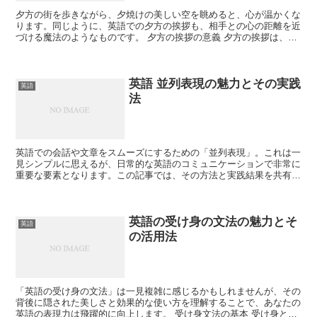
夕方の街を歩きながら、夕焼けの美しい空を眺めると、心が温かくな
ります。同じように、英語での夕方の挨拶も、相手との心の距離を近
づける魔法のようなものです。 夕方の挨拶の意義 夕方の挨拶は、一
日の終わりを共に迎える相手への感謝と、夜の訪れを予感...
英語 並列表現の魅力とその実践
英語
法
英語での会話や文章をスムーズにするための「並列表現」。これは一
見シンプルに思えるが、日常的な英語のコミュニケーションで非常に
重要な要素となります。この記事では、その方法と実践結果を共有し
ます。 並列表現の基本 まず、並列表現の基本について深...
英語の受け身の文法の魅力とそ
英語
の活用法
「英語の受け身の文法」は一見複雑に感じるかもしれませんが、その
背後に隠された美しさと効果的な使い方を理解することで、あなたの
英語の表現力は飛躍的に向上します。 受け身文法の基本 受け身と