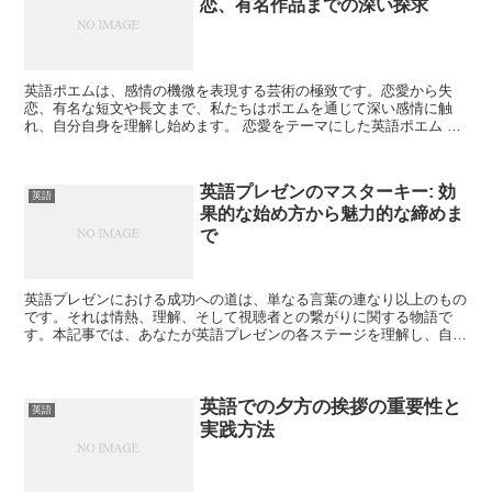
恋、有名作品までの深い探求
英語ポエムは、感情の機微を表現する芸術の極致です。恋愛から失
恋、有名な短文や長文まで、私たちはポエムを通じて深い感情に触
れ、自分自身を理解し始めます。 恋愛をテーマにした英語ポエム 恋
愛はポエムにおいて永遠のテーマです。 心を揺さぶる恋愛の...
英語プレゼンのマスターキー: 効
英語
果的な始め方から魅力的な締めま
で
英語プレゼンにおける成功への道は、単なる言葉の連なり以上のもの
です。それは情熱、理解、そして視聴者との繋がりに関する物語で
す。本記事では、あなたが英語プレゼンの各ステージを理解し、自信
を持って進めるための手引きをご紹介します。 英語プレゼン...
英語での夕方の挨拶の重要性と
英語
実践方法